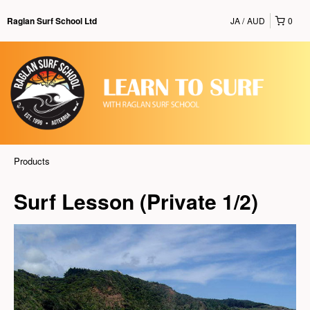
JA
AUD
0
Raglan Surf School Ltd
Products
Surf Lesson (Private 1/2)