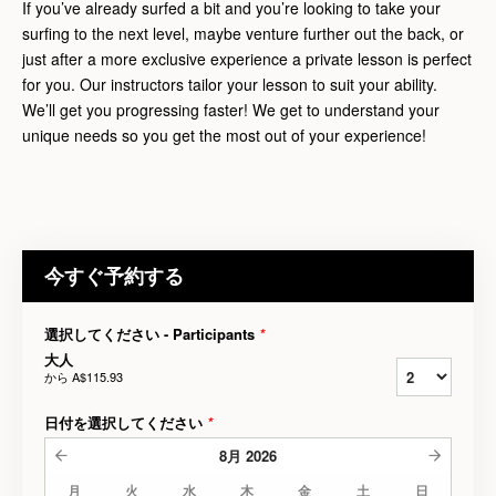
If you’ve already surfed a bit and you’re looking to take your
surfing to the next level, maybe venture further out the back, or
just after a more exclusive experience a private lesson is perfect
for you. Our instructors tailor your lesson to suit your ability.
We’ll get you progressing faster! We get to understand your
unique needs so you get the most out of your experience!
今すぐ予約する
選択してください - Participants
*
大人
から
A$115.93
日付を選択してください
*
8月
2026
月
火
水
木
金
土
日