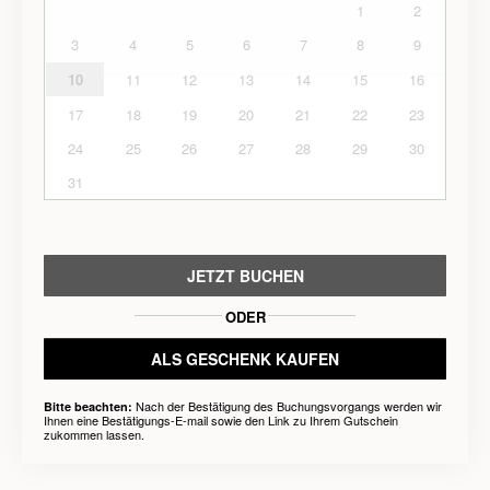
1
2
3
4
5
6
7
8
9
10
11
12
13
14
15
16
17
18
19
20
21
22
23
24
25
26
27
28
29
30
31
JETZT BUCHEN
ODER
ALS GESCHENK KAUFEN
Nach der Bestätigung des Buchungsvorgangs werden wir
Bitte beachten:
Ihnen eine Bestätigungs-E-mail sowie den Link zu Ihrem Gutschein
zukommen lassen.