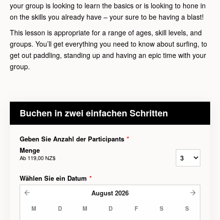
your group is looking to learn the basics or is looking to hone in
on the skills you already have – your sure to be having a blast!
This lesson is appropriate for a range of ages, skill levels, and
groups. You’ll get everything you need to know about surfing, to
get out paddling, standing up and having an epic time with your
group.
Buchen in zwei einfachen Schritten
Geben Sie Anzahl der Participants
*
Menge
Ab
119,00 NZ$
Wählen Sie ein Datum
*
August
2026
M
D
M
D
F
S
S